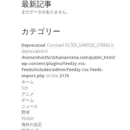
最新記事
まだデータがありません。
カテゴリー
Deprecated
: Constant FILTER_SANITIZE_STRING is
deprecated in
/home/shoithi/2chanantena.com/public_html/
wp-content/plugins/feedzy-rss-
feeds/includes/admin/feedzy-rss-feeds-
import.php
on line
2170
ホーム
5ch
アニメ
ゲーム
ニュース
野球
Vtuber
海外の反応