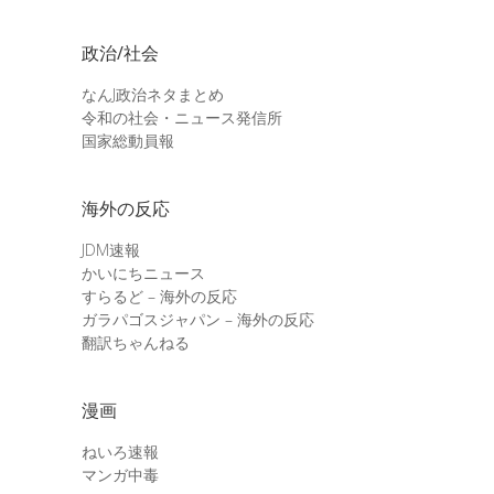
政治/社会
なんJ政治ネタまとめ
令和の社会・ニュース発信所
国家総動員報
海外の反応
JDM速報
かいにちニュース
すらるど – 海外の反応
ガラパゴスジャパン – 海外の反応
翻訳ちゃんねる
漫画
ねいろ速報
マンガ中毒