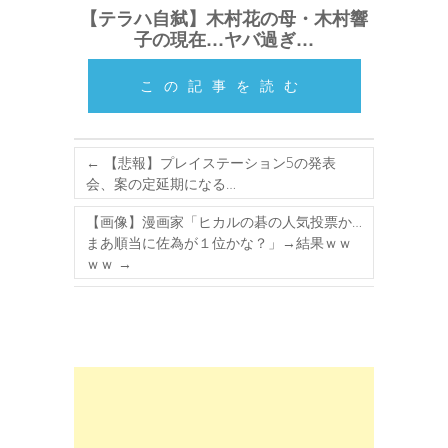
【テラハ自弑】木村花の母・木村響
子の現在…ヤバ過ぎ…
この記事を読む
←
【悲報】プレイステーション5の発表
会、案の定延期になる…
【画像】漫画家「ヒカルの碁の人気投票か…
まあ順当に佐為が１位かな？」→結果ｗｗ
ｗｗ
→