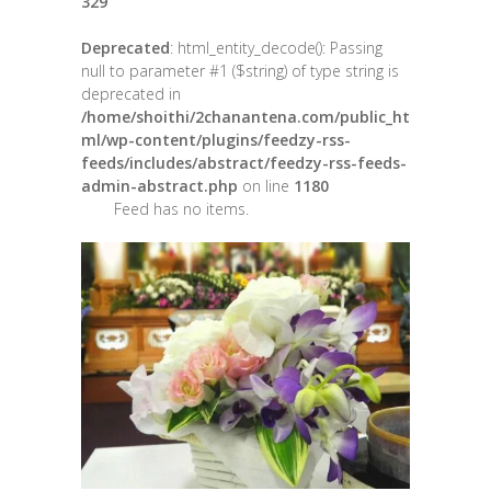
329
Deprecated
: html_entity_decode(): Passing
null to parameter #1 ($string) of type string is
deprecated in
/home/shoithi/2chanantena.com/public_ht
ml/wp-content/plugins/feedzy-rss-
feeds/includes/abstract/feedzy-rss-feeds-
admin-abstract.php
on line
1180
Feed has no items.