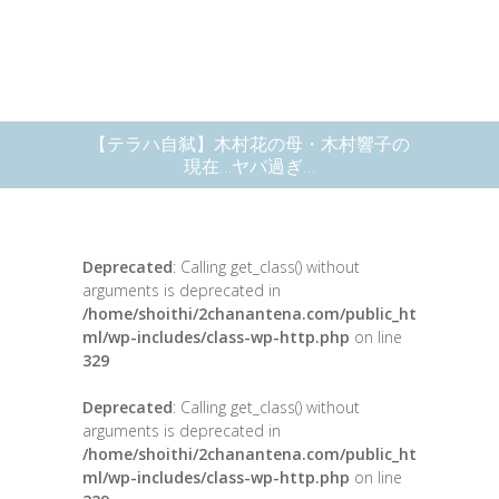
【テラハ自弑】木村花の母・木村響子の
現在…ヤバ過ぎ…
Deprecated
: Calling get_class() without
arguments is deprecated in
/home/shoithi/2chanantena.com/public_ht
ml/wp-includes/class-wp-http.php
on line
329
Deprecated
: Calling get_class() without
arguments is deprecated in
/home/shoithi/2chanantena.com/public_ht
ml/wp-includes/class-wp-http.php
on line