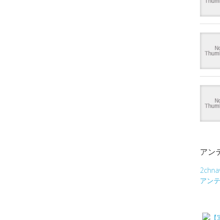
アン
2chna
アン