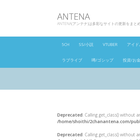
ANTENA
ANTENA(アンテナ)は多彩なサイトの更新をま
5CH
SS/小説
VTUBER
アイド
ラブライブ
噂/ゴシップ
投資/お
Deprecated
: Calling get_class() without
/home/shoithi/2chanantena.com/publ
Deprecated
: Calling get_class() without