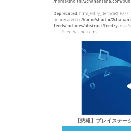
/home/shoithi/2chanantena.com/publ
Deprecated
: html_entity_decode(): Passin
deprecated in
/home/shoithi/2chanant
feeds/includes/abstract/feedzy-rss-
Feed has no items.
【悲報】プレイステー