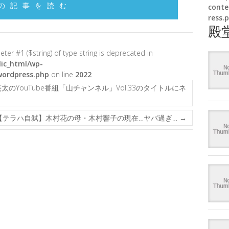
の記事を読む
conte
ress.
殿
meter #1 ($string) of type string is deprecated in
ic_html/wp-
wordpress.php
on line
2022
YouTube番組「山チャンネル」Vol.33のタイトルにネ
【テラハ自弑】木村花の母・木村響子の現在…ヤバ過ぎ…
→