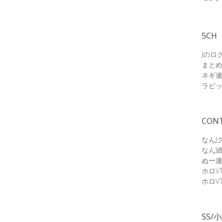
5CH
Jのロ
まと
ネギ
ラビ
CON
なんJ
なんJ
ぬー
ホロV
ホロV
SS/