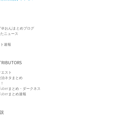
グ＠おんJまとめブログ
めたニュース
速
ット速報
TRIBUTORS
クエスト
政治ネタまとめ
速！
Tuberまとめ・ダークネス
Tuberまとめ速報
小説