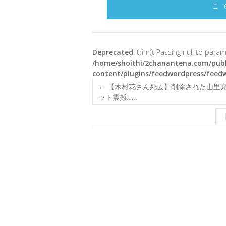
こ
Deprecated
: trim(): Passing null to para
/home/shoithi/2chanantena.com/publ
content/plugins/feedwordpress/feed
←
【木村花さん死去】削除された山里亮太の
ット震撼……