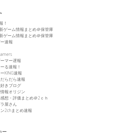
ム
速報！
最新ゲーム情報まとめ＠保管庫
最新ゲーム情報まとめ＠保管庫
ゲー速報
速
amers
ゲーマー遅報
こーる速報！
ーKING速報
ムだらだら速報
ム好きブログ
ム情報オリジン
感想・評価まとめ＠2ｃｈ
ブラ屋さん
ン2chまとめ速報
カー