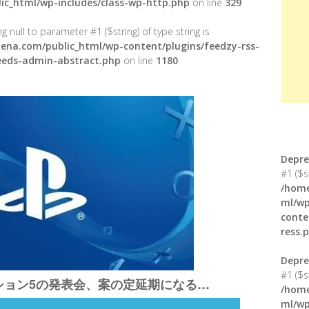
ic_html/wp-includes/class-wp-http.php
on line
329
g null to parameter #1 ($string) of type string is
ena.com/public_html/wp-content/plugins/feedzy-rss-
feeds-admin-abstract.php
on line
1180
Depre
#1 ($s
/home
ml/wp
conte
ress.
Depre
#1 ($s
ション5の発表会、案の定延期になる…
/home
ml/wp