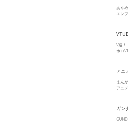
あやめ
エレ
VTU
V速！
ホロV
アニ
まん
アニ
ガン
GUN