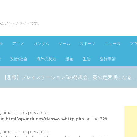
とめたアンテナサイトです。
ル
アニメ
ガンダム
ゲーム
スポーツ
ニュース
プ
金
政治/社会
海外の反応
漫画
生活
登録申請
【悲報】プレイステーション5の発表会、案の定延期になる…
 arguments is deprecated in
ic_html/wp-includes/class-wp-http.php
on line
329
 arguments is deprecated in