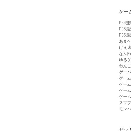
ゲー
PS4
PS5
PS5
あま
げぇ
なんJG
ゆる
わん
ゲーハ
ゲー
ゲー
ゲー
ゲーム
スマ
モンハ
サッ