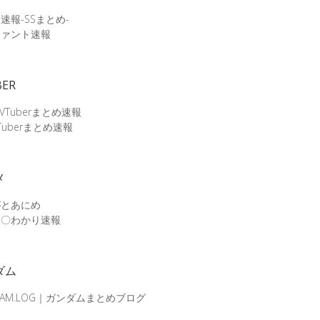
速報-SSまとめ-
ファント速報
BER
 VTuberまとめ速報
Tuberまとめ速報
メ
がとあにめ
メ〇わかり速報
ダム
DAM.LOG｜ガンダムまとめブログ