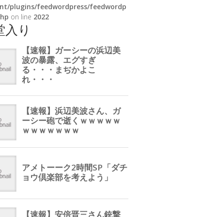
nt/plugins/feedwordpress/feedwordp
php
on line
2022
堂入り