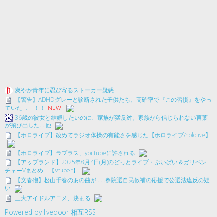
爽やか青年に忍び寄るストーカー疑惑
【警告】ADHDグレーと診断された子供たち、高確率で『この習慣』をやっ
ていた→！！！
NEW!
36歳の彼女と結婚したいのに、家族が猛反対。家族から信じられない言葉
が飛び出した… 他
【ホロライブ】改めてラジオ体操の有能さを感じた【ホロライブ/hololive】
【ホロライブ】ラプラス、youtubeに許される
【アップランド】2025年8月4日(月)のどっとライブ・ぶいぱい＆ガリベン
チャーVまとめ！【Vtuber】
【文春砲】松山千春のあの曲が……参院選自民候補の応援で公選法違反の疑
い
三大アイドルアニメ、決まる
Powered by livedoor 相互RSS