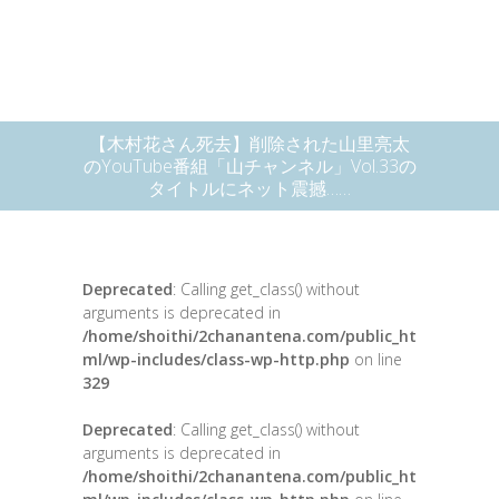
【木村花さん死去】削除された山里亮太
のYouTube番組「山チャンネル」Vol.33の
タイトルにネット震撼……
Deprecated
: Calling get_class() without
arguments is deprecated in
/home/shoithi/2chanantena.com/public_ht
ml/wp-includes/class-wp-http.php
on line
329
Deprecated
: Calling get_class() without
arguments is deprecated in
/home/shoithi/2chanantena.com/public_ht