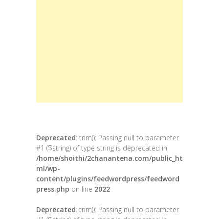
Deprecated
: trim(): Passing null to parameter
#1 ($string) of type string is deprecated in
/home/shoithi/2chanantena.com/public_ht
ml/wp-
content/plugins/feedwordpress/feedword
press.php
on line
2022
Deprecated
: trim(): Passing null to parameter