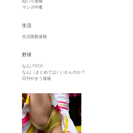
ねいろ速報
マンガ中毒
生活
生活困窮速報
野球
なんJ PRIDE
なんJ（まとめては）いかんのか？
日刊やきう速報