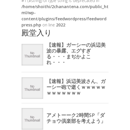
#1 ($string) of type string is deprecated in
/home/shoithi/2chanantena.com/public_ht
ml/wp-
content/plugins/feedwordpress/feedword
press.php
on line
2022
殿堂入り