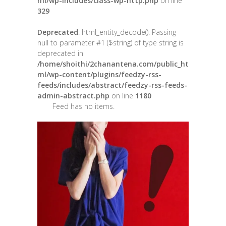
ml/wp-includes/class-wp-http.php
on line
329
Deprecated
: html_entity_decode(): Passing
null to parameter #1 ($string) of type string is
deprecated in
/home/shoithi/2chanantena.com/public_ht
ml/wp-content/plugins/feedzy-rss-
feeds/includes/abstract/feedzy-rss-feeds-
admin-abstract.php
on line
1180
Feed has no items.