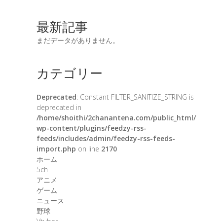
最新記事
まだデータがありません。
カテゴリー
Deprecated
: Constant FILTER_SANITIZE_STRING is
deprecated in
/home/shoithi/2chanantena.com/public_html/
wp-content/plugins/feedzy-rss-
feeds/includes/admin/feedzy-rss-feeds-
import.php
on line
2170
ホーム
5ch
アニメ
ゲーム
ニュース
野球