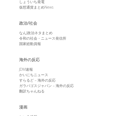
しょういち発電
仮想通貨まとめNews
政治/社会
なんJ政治ネタまとめ
令和の社会・ニュース発信所
国家総動員報
海外の反応
JDM速報
かいにちニュース
すらるど – 海外の反応
ガラパゴスジャパン – 海外の反応
翻訳ちゃんねる
漫画